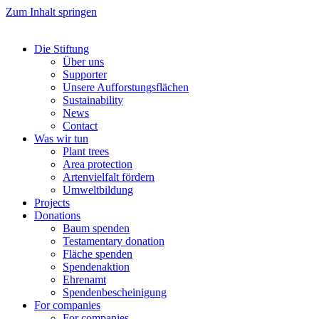
Zum Inhalt springen
Die Stiftung
Über uns
Supporter
Unsere Aufforstungsflächen
Sustainability
News
Contact
Was wir tun
Plant trees
Area protection
Artenvielfalt fördern
Umweltbildung
Projects
Donations
Baum spenden
Testamentary donation
Fläche spenden
Spendenaktion
Ehrenamt
Spendenbescheinigung
For companies
For companies